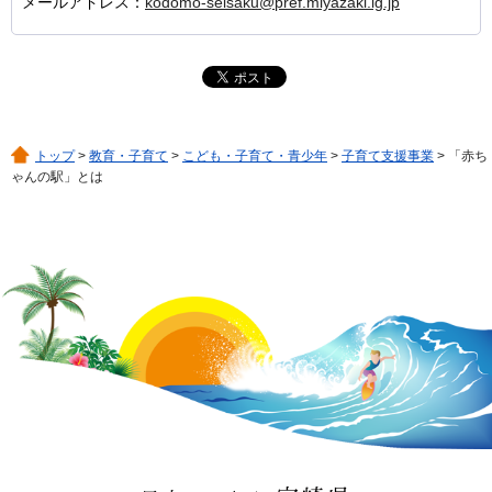
メールアドレス：
kodomo-seisaku@pref.miyazaki.lg.jp
トップ
>
教育・子育て
>
こども・子育て・青少年
>
子育て支援事業
> 「赤ち
ゃんの駅」とは