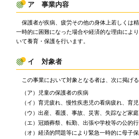
ア
事
業内容
保
護者が疾病、疲労その他の身体上若しくは精
一時的に困難になった場合や経済的な理由により
いて養育・保護を行います。
イ
対
象者
こ
の事業において対象となる者は、次に掲げる
（ア）児童の保護者の疾病
（イ）育児疲れ、慢性疾患児の看病疲れ、育児
（ウ）出産、看護、事故、災害、失踪など家庭
（エ）冠婚葬祭、転勤、出張や学校等の公的行
（オ）経済的問題等により緊急一時的に母子保