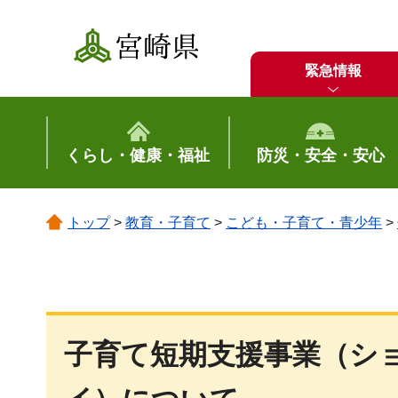
宮崎県
緊急情報
くらし・健康・福祉
防災・安全・安心
トップ
>
教育・子育て
>
こども・子育て・青少年
>
子育て短期支援事業（シ