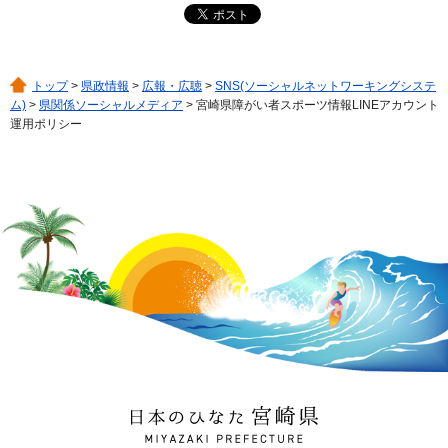
トップ
>
県政情報
>
広報・広聴
>
SNS(ソーシャルネットワーキングシステ
ム)
>
県関係ソーシャルメディア
> 宮崎県障がい者スポーツ情報LINEアカウント
運用ポリシー
日本のひなた 宮崎県
MIYAZAKI PREFECTURE