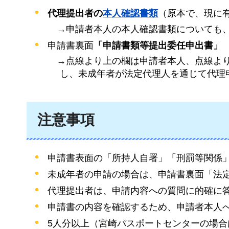
代理提出者の
本人確認書類
（原本で、現に
→申
請者本人の本人確認書類についても
申請書裏面
「申請書類等提出委任申出書」
→点
線より上の欄は申請者本人、点線よ
し、未成年者が法定代理人を通じて代理
注意事項
申請書表面の「所持人自署」「刑罰等関係
未成年者の申請の場合は、申請書裏面「法
代理提出者は、申請内容への質問に的確に
申請書の内容を確認するため、申請者本人
5人分以上（宮崎パスポートセンターの場合