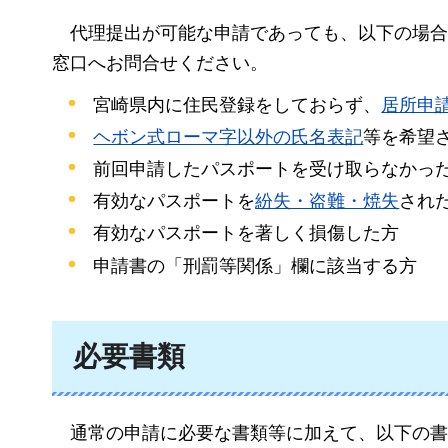
代
理提出が可能な申請であっても、以下の場合
窓口へお問合せください。
宮崎県内に住民登録をしておらず、
居所申
ヘボン式ローマ字以外の氏名表記
等を希望
前回申請したパスポートを受け取らなかっ
有効なパスポートを
紛失・盗難・焼失
され
有効なパスポートを著しく損傷した方
申請書の「刑罰等関係」欄に該当する方
必要書類
通
常の申請に必要な書類等に加えて、以下の書