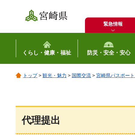
宮崎県
緊急情報
くらし・健康・福祉
防災・安全・安心
トップ
>
観光・魅力
>
国際交流
>
宮崎県パスポート
代理提出