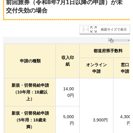
前回旅券（令和8年7月1日以降の申請）が未
交付失効の場合
画面サイズで表示
都道府県手数料
収入印
申請の種類
紙
オンライン
窓口
申請
申請
新規・切替発給申請
14,00
（10年用：18歳以
0円
上）
新規・切替発給申請
5,000
4,300
（5年用：18歳未
3,900円
円
円
満）