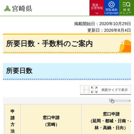
緊急・
宮崎県
災害情報
閲覧補助
検索
Language
メニュー
掲載開始日：2020年10月29日
更新日：2026年8月4日
所要日数・手数料のご案内
所要日数
画面サイズで表示
申
窓口申請
窓口申請
請
（延岡・都城・日南・
方
（宮崎）
林・高鍋・日向）
法