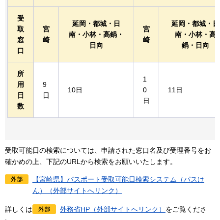
受
延岡・都城・日
延岡・都城・日
取
宮
宮
南・小林・高鍋・
南・小林・高
窓
崎
崎
日向
鍋・日向
口
所
1
用
9
10日
0
11日
日
日
日
数
受取可能日の検索については、申請された窓口名及び受理番号をお
確かめの上、下記のURLから検索をお願いいたします。
【宮崎県】パスポート受取可能日検索システム（パスけ
ん）（外部サイトへリンク）
詳しくは
外務省HP（外部サイトへリンク）
をご覧くださ