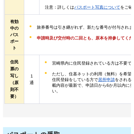
注意：詳しくは
パスポート写真について
をご確
有効
旅券番号は引き継がれず、新たな番号が付与されま
中の
パス
申請時及び交付時の二回とも、原本を持参してくだ
ポー
ト
住民
宮崎県内に住民登録されている方は不要で
票の
ただし、住基ネットの利用（無料）を希望
写し
1
住民登録をしている方で
居所申請
をされる
（原
通
載内容が最新で、申請日から6か月以内に
則不
い。
要）