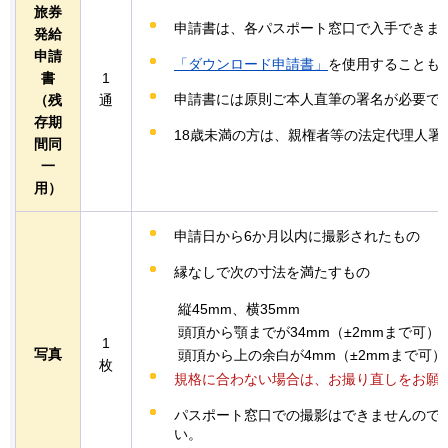
旅券
申請書は、各パスポート窓口で入手できま
発給
申請
「ダウンロード申請書」
を使用することも
書
1
申請書には原則ご本人直筆の署名が必要で
（残
通
存期
18歳未満の方は、親権者等の法定代理人署
間同
一
用）
申請日から6か月以内に撮影されたもの
縁なしで次の寸法を満たすもの
縦45mm、横35mm
頭頂から顎までが34mm（±2mmまで可）
1
写真
頭頂から上の余白が4mm（±2mmまで可）
枚
規格に合わない場合は、お撮り直しをお願
パスポート窓口での撮影はできませんので
い。