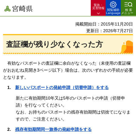
緊急・
宮崎県
災害情報
閲覧補助
検索
Language
メニュー
掲載開始日：2015年11月20日
更新日：2026年7月27日
査証欄が残り少なくなった方
有
効なパスポートの査証欄に余白がなくなった（未使用の査証欄
がおおむね見開き3ページ以下）場合は、次のいずれかの手続が必要
となります。
1.
新しい
パスポートの発給申請（切替申請）をする
新たに有効期間10年又は5年のパスポートの申請（切替申
請）を行なってください。
なお、お持ちのパスポートの残存有効期間は切捨てになりま
すので、ご注意ください。
2.
残存
有効期間同一旅券の発給申請をする