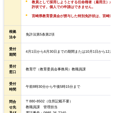
教員として採用しようとする任命権者（雇用主）か
許状です。個人での申請はできません。
宮崎県教育委員会が授与した特別免許状は、宮崎県
根拠
免許法第5条第2項
法令
受付
4月1日から6月30日までの期間または10月1日から12
期間
受付
教育庁（教育委員会事務局）教職員課
窓口
受付
午前8時30分から午後5時15分まで
時間
〒880-8502（住所記載不要）
問合
教職員課
管理担当
せ先
及び
電話番号：0985-26-7240