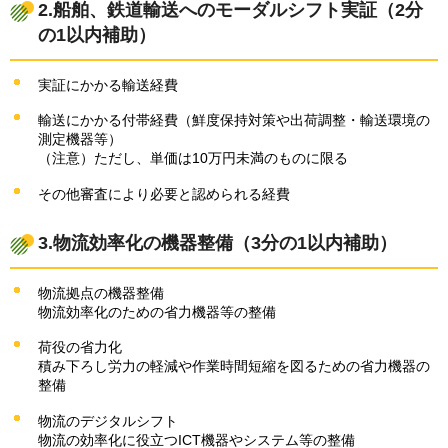
2.船舶、鉄道輸送へのモーダルシフト実証（2分
の1以内補助）
実証にかかる輸送経費
輸送にかかる付帯経費（鮮度保持対策や出荷調整・輸送環境の
測定機器等）
（注意）ただし、単価は10万円未満のものに限る
その他審査により必要と認められる経費
3.物流効率化の機器整備（3分の1以内補助）
物流拠点の機器整備
物流効率化のための省力機器等の整備
荷役の省力化
積み下ろし労力の軽減や作業時間短縮を図るための省力機器の
整備
物流のデジタルシフト
物流の効率化に役立つICT機器やシステム等の整備