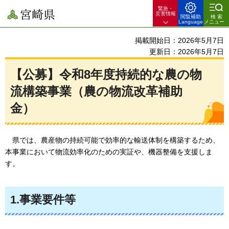
緊急・
宮崎県
災害情報
閲覧補助
検索
Language
メニュー
掲載開始日：2026年5月7日
更新日：2026年5月7日
【公募】令和8年度持続的な農の物
流構築事業（農の物流改革補助
金）
県では
、農産物の持続可能で効率的な輸送体制を構築するため、
本事業において物流効率化のための実証や、機器整備を支援しま
す。
1.事業要件等