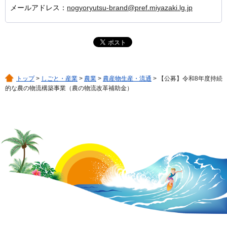
メールアドレス：
nogyoryutsu-brand@pref.miyazaki.lg.jp
トップ
>
しごと・産業
>
農業
>
農産物生産・流通
> 【公募】令和8年度持続
的な農の物流構築事業（農の物流改革補助金）