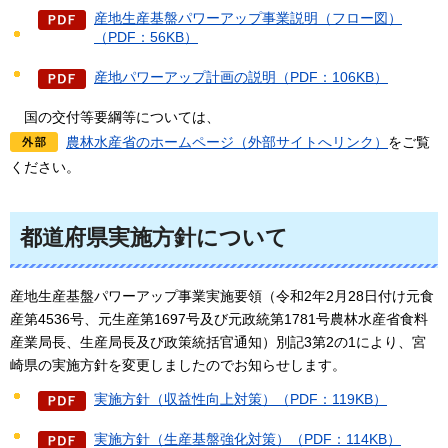
産地生産基盤パワーアップ事業説明（フロー図）
（PDF：56KB）
産地パワーアップ計画の説明（PDF：106KB）
国の交付等要綱
等については、
農林水産省のホームページ（外部サイトへリンク）
をご覧
ください。
都道府県実施方針について
産地生産基盤パワーアップ事業実施要領（令和2年2月28日付け元食
産第4536号、元生産第1697号及び元政統第1781号農林水産省食料
産業局長、生産局長及び政策統括官通知）別記3第2の1により、宮
崎県の実施方針を変更しましたのでお知らせします。
実施方針（収益性向上対策）（PDF：119KB）
実施方針（生産基盤強化対策）（PDF：114KB）