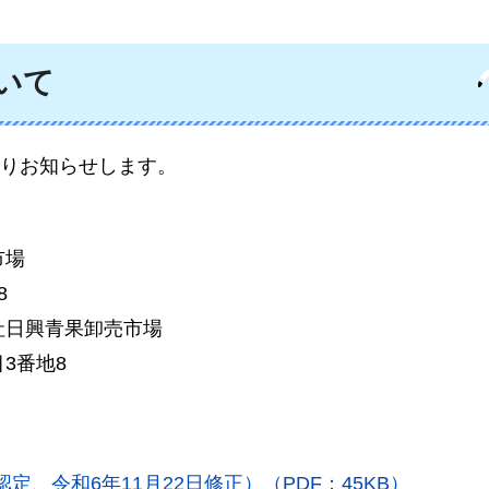
いて
りお知らせします。
市場
8
社日興青果卸売市場
3番地8
定、令和6年11月22日修正）（PDF：45KB）