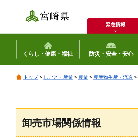
宮崎県
緊急情報
くらし・健康・福祉
防災・安全・安心
トップ
>
しごと・産業
>
農業
>
農産物生産・流通
>
卸売市場関係情報