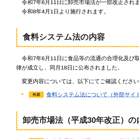
令
和7年6月11日に卸売市場法が一部改正され
令和8年4
月1日より施行されます。
食料システム法の内容
令
和7年6月11日に食品等の流通の合理化及
律が成立し、同月18日に公布されました。
変
更内容については、以下にてご確認ください
食料システム法について（外部サイ
卸売市場法（平成30年改正）の