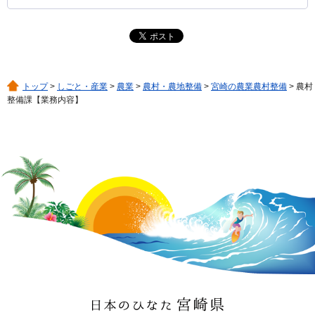
トップ
>
しごと・産業
>
農業
>
農村・農地整備
>
宮崎の農業農村整備
> 農村
整備課【業務内容】
日本のひなた 宮崎県