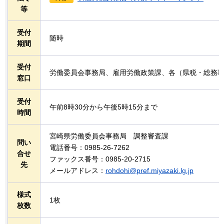
等
受付
随時
期間
受付
労働委員会事務局、雇用労働政策課、各（県税・総務
窓口
受付
午前8時30分から午後5時15分まで
時間
宮崎県労働委員会事務局
調
整審査課
問い
電話番号：0985-26-7262
合せ
ファックス番号：0985-20-2715
先
メールアドレス：
rohdohi@pref.miyazaki.lg.jp
様式
1枚
枚数