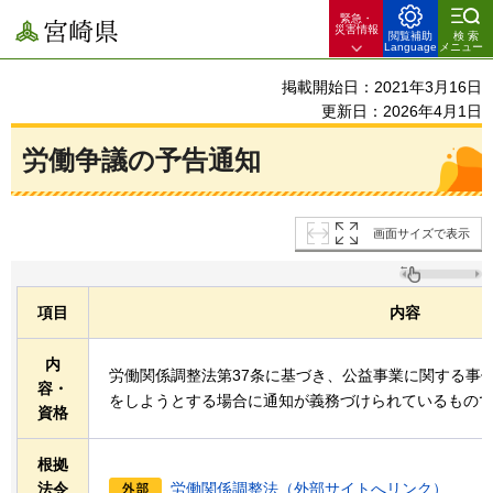
緊急・
宮崎県
災害情報
閲覧補助
検索
Language
メニュー
掲載開始日：2021年3月16日
更新日：2026年4月1日
労働争議の予告通知
画面サイズで表示
項目
内容
内
労働関係調整法第37条に基づき、公益事業に関する事
容・
をしようとする場合に通知が義務づけられているもの
資格
根拠
法令
労働関係調整法（外部サイトへリンク）