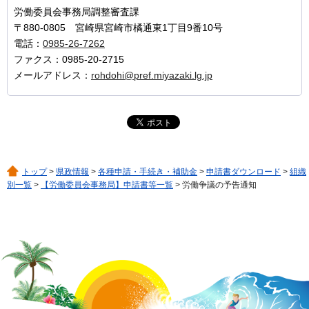
労働委員会事務局調整審査課
〒880-0805 宮崎県宮崎市橘通東1丁目9番10号
電話：
0985-26-7262
ファクス：0985-20-2715
メールアドレス：
rohdohi@pref.miyazaki.lg.jp
トップ
>
県政情報
>
各種申請・手続き・補助金
>
申請書ダウンロード
>
組織
別一覧
>
【労働委員会事務局】申請書等一覧
> 労働争議の予告通知