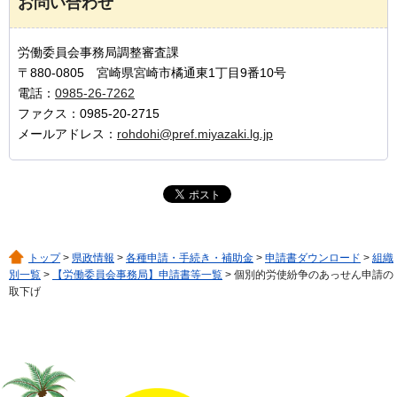
お問い合わせ
労働委員会事務局調整審査課
〒880-0805 宮崎県宮崎市橘通東1丁目9番10号
電話：
0985-26-7262
ファクス：0985-20-2715
メールアドレス：
rohdohi@pref.miyazaki.lg.jp
トップ
>
県政情報
>
各種申請・手続き・補助金
>
申請書ダウンロード
>
組織
別一覧
>
【労働委員会事務局】申請書等一覧
> 個別的労使紛争のあっせん申請の
取下げ