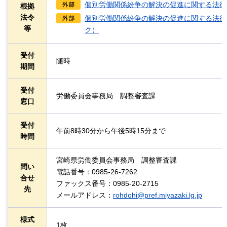
個別労働関係紛争の解決の促進に関する法律
根拠
法令
個別労働関係紛争の解決の促進に関する法律
等
ク）
受付
随時
期間
受付
労働委員会事務局
調整
審査課
窓口
受付
午前8時30分から午後5時15分まで
時間
宮崎県労働委員会事務局
調整
審査課
問い
電話番号：0985-26-7262
合せ
ファックス番号：0985-20-2715
先
メールアドレス：
rohdohi@pref.miyazaki.lg.jp
様式
1枚