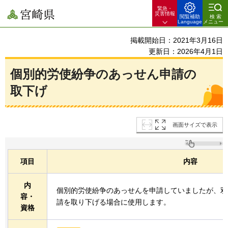
緊急・
宮崎県
災害情報
閲覧補助
検索
Language
メニュー
掲載開始日：2021年3月16日
更新日：2026年4月1日
個別的労使紛争のあっせん申請の
取下げ
画面サイズで表示
項目
内容
内
個別的労使紛争のあっせんを申請していましたが、双
容・
請を取り下げる場合に使用します。
資格