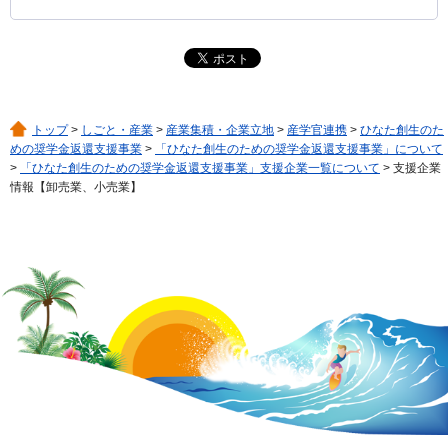
トップ
>
しごと・産業
>
産業集積・企業立地
>
産学官連携
>
ひなた創生のた
めの奨学金返還支援事業
>
「ひなた創生のための奨学金返還支援事業」について
>
「ひなた創生のための奨学金返還支援事業」支援企業一覧について
> 支援企業
情報【卸売業、小売業】