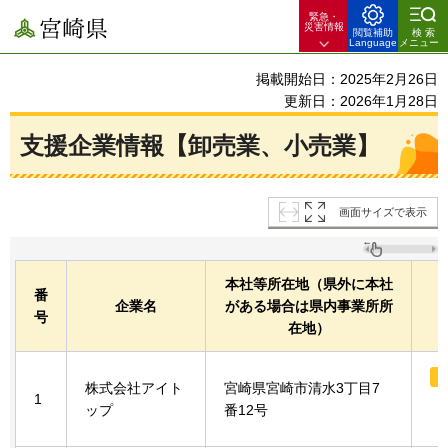
緊急・
宮崎県
災害情報
閲覧補助
検索
Language
メニュー
掲載開始日：2025年2月26日
更新日：2026年1月28日
支援企業情報【卸売業、小売業】
画面サイズで表示
本社等所在地（県外に本社
番
企業名
がある場合は県内事業所所
号
在地）
株式会社アイト
宮崎県宮崎市清水3丁目7
1
ップ
番12号