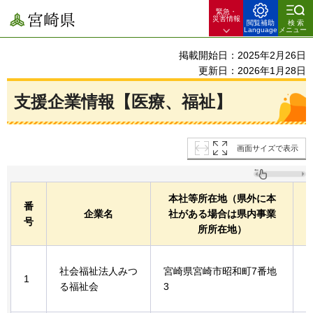
緊急・
宮崎県
災害情報
閲覧補助
検索
Language
メニュー
掲載開始日：2025年2月26日
更新日：2026年1月28日
支援企業情報【医療、福祉】
画面サイズで表示
本社等所在地（県外に本
番
企業名
社がある場合は県内事業
号
所所在地）
社会福祉法人みつ
宮崎県宮崎市昭和町7番地
1
る福祉会
3