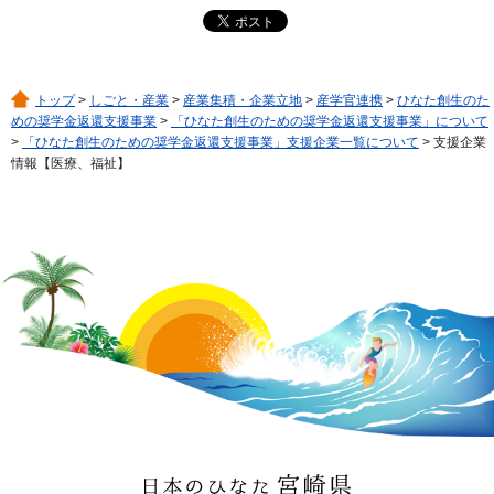
トップ
>
しごと・産業
>
産業集積・企業立地
>
産学官連携
>
ひなた創生のた
めの奨学金返還支援事業
>
「ひなた創生のための奨学金返還支援事業」について
>
「ひなた創生のための奨学金返還支援事業」支援企業一覧について
> 支援企業
情報【医療、福祉】
日本のひなた 宮崎県