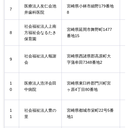
医療法人友仁会池
宮崎県小林市細野179番地
7
井歯科医院
8
社会福祉法人上南
宮崎県延岡市舞野町1477
8
方福祉会なるたき
番地15
保育園
社会福祉法人報謝
宮崎県西諸県郡高原町大
9
会
字蒲牟田7348番地2
1
医療法人浩洋会田
宮崎県東臼杵郡門川町宮
0
中病院
ヶ原4丁目80番地
1
社会福祉法人豊の
宮崎県都城市栄町22号5番
1
里
地1