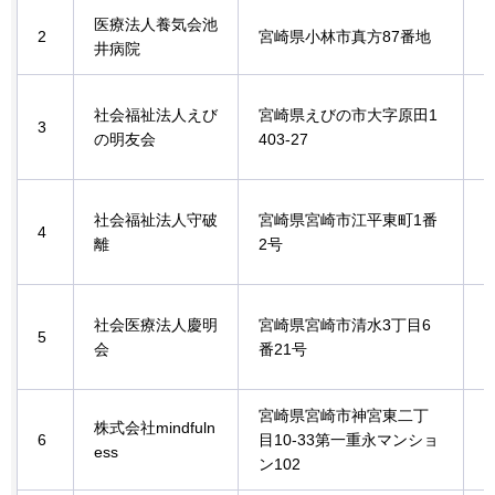
医療法人養気会池
2
宮崎県小林市真方87番地
井病院
社会福祉法人えび
宮崎県えびの市大字原田1
3
の明友会
403-27
社会福祉法人守破
宮崎県宮崎市江平東町1番
4
離
2号
社会医療法人慶明
宮崎県宮崎市清水3丁目6
5
会
番21号
宮崎県宮崎市神宮東二丁
株式会社mindfuln
6
目10-33第一重永マンショ
ess
ン102