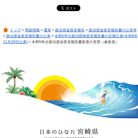
トップ
>
県政情報
>
選挙
>
政治資金収支報告
>
政治資金収支報告書の公表等
>
政治資金収支報告書の公表
>
令和5年分政治団体収支報告書の定期公表(令和6年
11月29日公表)
> 令和5年分政治資金収支報告書政党の支部（参政党）
日本のひなた 宮崎県