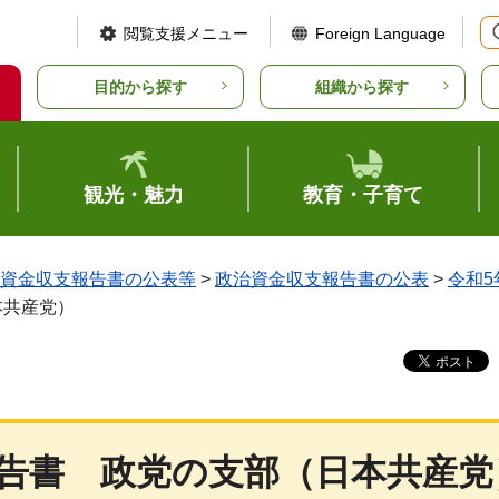
閲覧支援メニュー
Foreign Language
目的から探す
組織から探す
観光・魅力
教育・子育て
資金収支報告書の公表等
>
政治資金収支報告書の公表
>
令和5
本共産党）
告書
政党
の支部（日本共産党