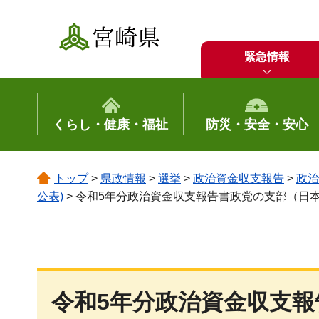
宮崎県
緊急情報
くらし・健康・福祉
防災・安全・安心
トップ
>
県政情報
>
選挙
>
政治資金収支報告
>
政治
公表)
> 令和5年分政治資金収支報告書政党の支部（日
令和5年分政治資金収支報