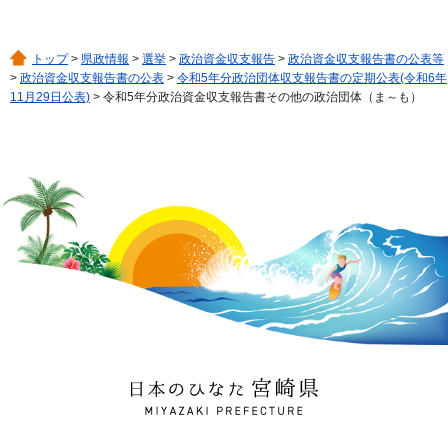
トップ
>
県政情報
>
選挙
>
政治資金収支報告
>
政治資金収支報告書の公表等
>
政治資金収支報告書の公表
>
令和5年分政治団体収支報告書の定期公表(令和6年
11月29日公表)
> 令和5年分政治資金収支報告書その他の政治団体（ま～も）
日本のひなた 宮崎県
MIYAZAKI PREFECTURE