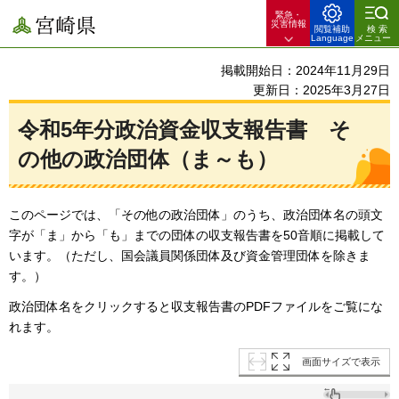
緊急・
宮崎県
災害情報
閲覧補助
検索
Language
メニュー
掲載開始日：2024年11月29日
更新日：2025年3月27日
令和5年分政治資金収支報告書
そ
の他
の政治団体（ま～も）
このページでは、「その他の政治団体」のうち、政治団体名の頭文
字が「ま」から「も」までの団体の収支報告書を50音順に掲載して
います。（ただし、国会議員関係団体及び資金管理団体を除きま
す。）
政治団体名をクリックすると収支報告書のPDFファイルをご覧にな
れます。
画面サイズで表示