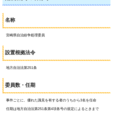
名称
宮崎県
自治紛争処理委員
設置根拠法令
地方
自治法第251条
委員数・任期
事件ごとに、
優れた識見を有する者のうちから3名を任命
任期は
地方自治法第251条第4項各号の規定によるときまで