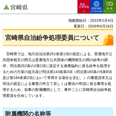
緊急・
宮崎県
災害情報
閲覧補助
検索
Language
メニュー
掲載開始日：2022年2月4日
更新日：2026年6月16日
宮崎県自治紛争処理委員について
宮崎県では
、地方自治法第251条第1項の規定による、普通地方公
共団体相互の間又は普通地方公共団体の機関相互の間の紛争の調
停、同法第252条の2第1項に規定する連携協約に係る紛争を処理す
るための方策の提示及び同法第143条第3項（同法第180条の5第8項
及び第184条第2項において準用する場合を含む。）の審査請求又は
同法の規定による審査の申立て若しくは審決の申請に係る審理を処
理するため、知事の附属機関として、事件ごとに宮崎県自治紛争処
理委員を任命しています。
附属機関の名称等