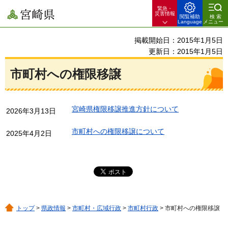
緊急・
宮崎県
災害情報
閲覧補助
検索
Language
メニュー
掲載開始日：2015年1月5日
更新日：2015年1月5日
市町村への権限移譲
宮崎県権限移譲推進方針について
2026年3月13日
市町村への権限移譲について
2025年4月2日
トップ
>
県政情報
>
市町村・広域行政
>
市町村行政
> 市町村への権限移譲