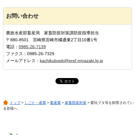
お問い合わせ
農政水産部畜産局 家畜防疫対策課防疫指導担当
〒880-8501 宮崎県宮崎市橘通東2丁目10番1号
電話：
0985-26-7139
ファクス：0985-26-7329
メールアドレス：
kachikuboeki@pref.miyazaki.lg.jp
トップ
>
しごと・産業
>
畜産業
>
家畜防疫対策
> 愛玩ブタ等を飼育されてい
る皆様へ