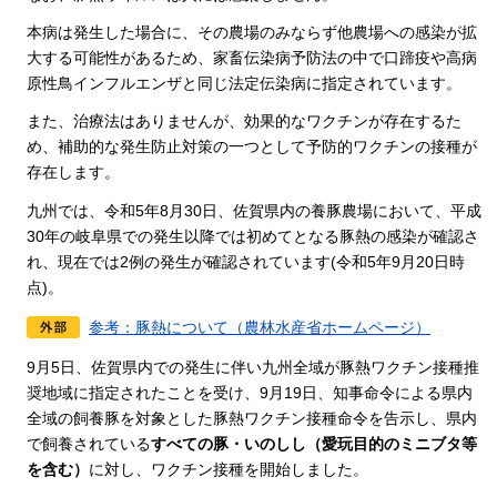
本病は発生した場合に、その農場のみならず他農場への感染が拡
大する可能性があるため、家畜伝染病予防法の中で口蹄疫や高病
原性鳥インフルエンザと同じ法定伝染病に指定されています。
また、治療法はありませんが、効果的なワクチンが存在するた
め、補助的な発生防止対策の一つとして予防的ワクチンの接種が
存在します。
九州では、令和5年8月30日、佐賀県内の養豚農場において、平成
30年の岐阜県での発生以降では初めてとなる豚熱の感染が確認さ
れ、現在では2例の発生が確認されています(令和5年9月20日時
点)。
参考：豚熱について（農林水産省ホームページ）
9月5日、佐賀県内での発生に伴い九州全域が豚熱ワクチン接種推
奨地域に指定されたことを受け、9月19日、知事命令による県内
全域の飼養豚を対象とした豚熱ワクチン接種命令を告示し、県内
で飼養されている
すべての豚・いのしし（愛玩目的のミニブタ等
を含む）
に対し、ワクチン接種を開始しました。