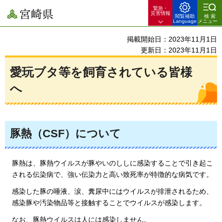
緊急・
宮崎県
災害情報
閲覧補助
検索
Language
メニュー
掲載開始日：2023年11月1日
更新日：2023年11月1日
愛玩ブタ等を飼育されている皆様
へ
豚熱
（CSF）
について
豚熱は、豚熱ウイルスが豚やいのししに感染することで引き起こ
される伝染病で、強い伝染力と高い致死率が特徴的な病気です。
感染した豚の唾液、涙、糞尿中にはウイルスが排泄されるため、
感染豚や汚染物品等と接触することでウイルスが感染します。
なお、豚熱ウイルスは人には感染しません。