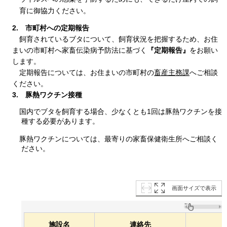
育に御協力ください。
2.
市町村への定期報告
飼育され
ているブタについて、飼育状況を把握するため、お住
まいの市町村へ家畜伝染病予防法に基づく
『定期報告』
をお願い
します。
定期報告については
、お住まいの市町村の
畜産主務課
へご相談
ください。
3
.
豚熱ワクチン接種
国内でブ
タを飼育する場合、少なくとも1回は豚熱ワクチンを接
種する必要があります。
豚熱ワ
クチンについては、最寄りの家畜保健衛生所へご相談く
ださい。
画面サイズで表示
施設名
連絡先