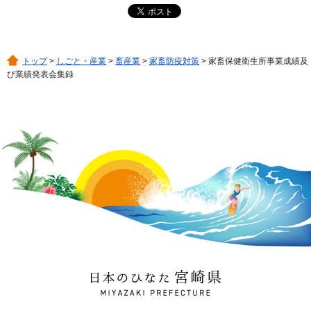
トップ
>
しごと・産業
>
畜産業
>
家畜防疫対策
> 家畜保健衛生所事業成績及
び業績発表会集録
日本のひなた 宮崎県
MIYAZAKI PREFECTURE