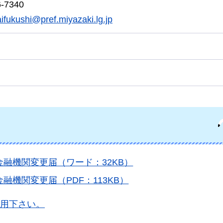
7340
ifukushi@pref.miyazaki.lg.jp
融機関変更届（ワード：32KB）
機関変更届（PDF：113KB）
用下さい。