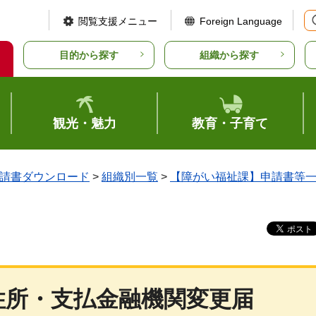
閲覧支援メニュー
Foreign Language
目的から探す
組織から探す
観光・魅力
教育・子育て
請書ダウンロード
>
組織別一覧
>
【障がい福祉課】申請書等
住所・支払金融機関変更届