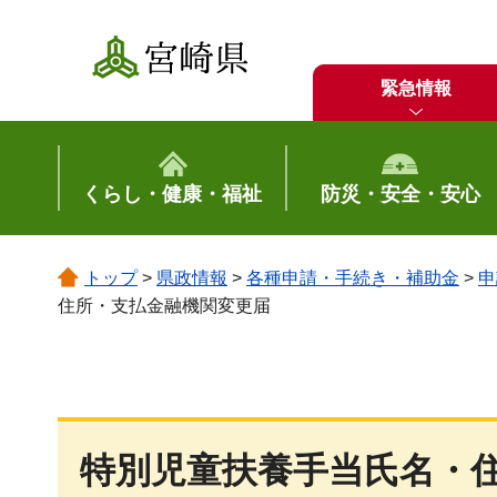
宮崎県
緊急情報
くらし・健康・福祉
防災・安全・安心
トップ
>
県政情報
>
各種申請・手続き・補助金
>
申
住所・支払金融機関変更届
特別児童扶養手当氏名・