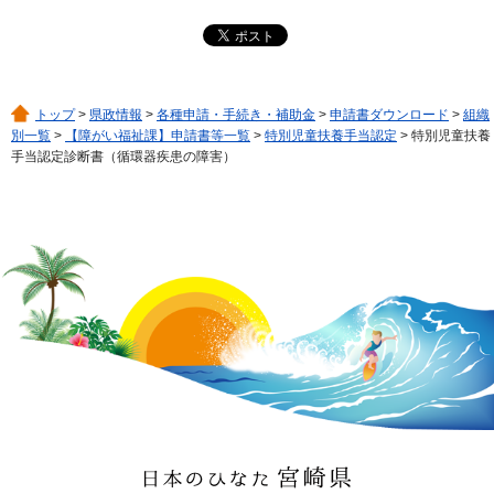
トップ
>
県政情報
>
各種申請・手続き・補助金
>
申請書ダウンロード
>
組織
別一覧
>
【障がい福祉課】申請書等一覧
>
特別児童扶養手当認定
> 特別児童扶養
手当認定診断書（循環器疾患の障害）
日本のひなた 宮崎県