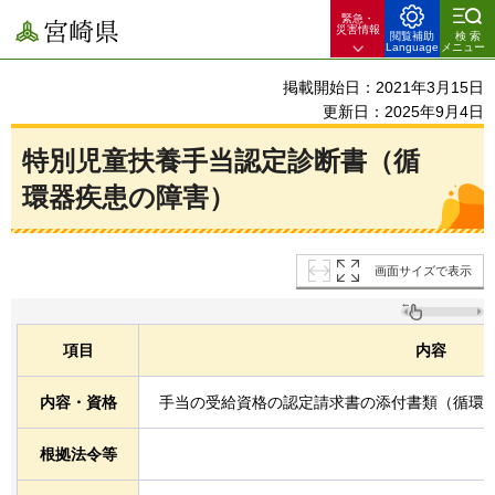
緊急・
宮崎県
災害情報
閲覧補助
検索
Language
メニュー
掲載開始日：2021年3月15日
更新日：2025年9月4日
特別児童扶養手当認定診断書（循
環器疾患の障害）
画面サイズで表示
項目
内容
内容・資格
手当の受給資格の認定請求書の添付書類（循環
根拠法令等