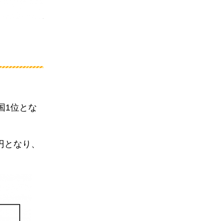
国1位とな
円となり、