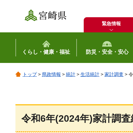
宮崎県
緊急情報
くらし・健康・福祉
防災・安全・安心
トップ
>
県政情報
>
統計
>
生活統計
>
家計調査
> 
令和6年(2024年)家計調