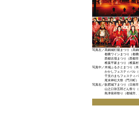
写真左／高鍋城灯籠まつり（高鍋
都農ワインまつり（都農
西都古墳まつり（西都市
椎葉平家まつり（椎葉村
写真中／木城ふるさとまつり（木
かかしフェスティバル（
干支のまちフェスティバ
尾末神社大祭（門川町）
写真右／飫肥城下まつり（日南市
山之口弥五郎どん祭り（
島津発祥祭り（都城市、