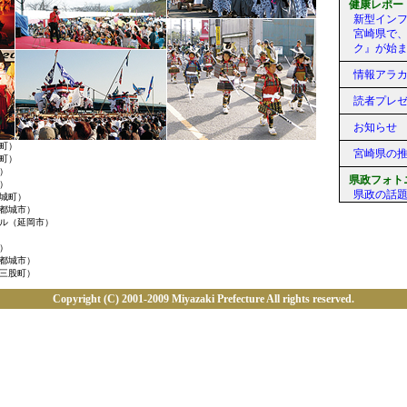
健康レポー
新型イン
宮崎県で
ク』が始
情報アラ
読者プレ
お知らせ
町）
宮崎県の
町）
）
県政フォト
）
県政の話
城町）
都城市）
ル（延岡市）
）
都城市）
三股町）
Copyright (C) 2001-2009 Miyazaki Prefecture All rights reserved.