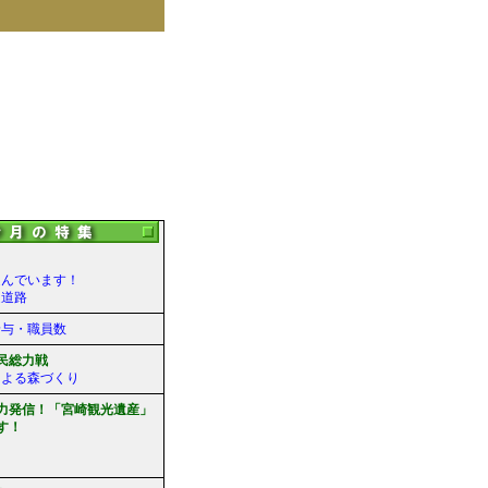
進んでいます！
速道路
給与・職員数
民総力戦
による森づくり
力発信！「宮崎観光遺産」
す！