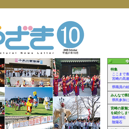
特集
ここまで
宮崎の高
県職員の
みんなで県
県民参加
宮崎の新魅
を紹介しま
御崎神社
陰陽石