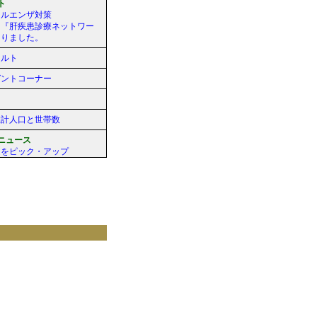
ト
フルエンザ対策
、『肝疾患診療ネットワー
まりました。
カルト
ゼントコーナー
推計人口と世帯数
ニュース
題をピック・アップ