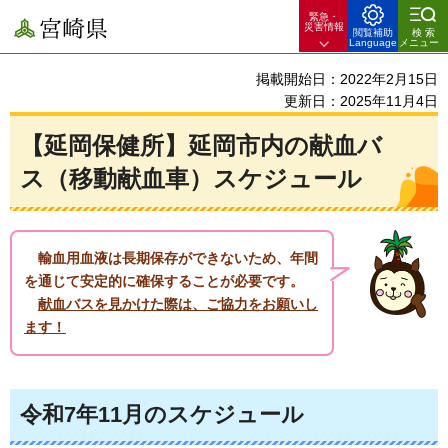
緊急・
宮崎県
災害情報
閲覧補助
検索
Language
メニュー
掲載開始日：2022年2月15日
更新日：2025年11月4日
【延岡保健所】延岡市内の献血バ
ス（移動献血車）スケジュール
輸血
用血液は長期保存ができないため、年間
を通じて安定的に確保することが必要です。
献
血バスを見かけた際は、ご協力をお願いし
ます！
令和7年11月のスケジュール