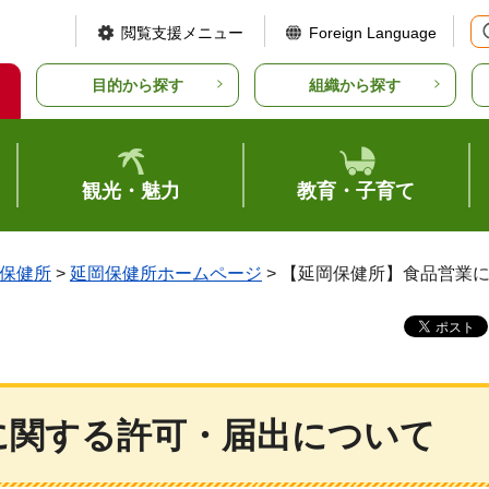
閲覧支援メニュー
Foreign Language
目的から探す
組織から探す
観光・魅力
教育・子育て
保健所
>
延岡保健所ホームページ
> 【延岡保健所】食品営業
に関する許可・届出について