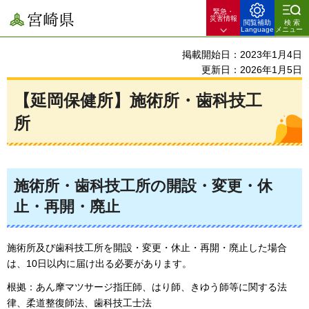
緊急・
宮崎県
災害情報
閲覧補助
検索
Language
メニュー
掲載開始日：2023年1月4日
更新日：2026年1月5日
【延岡保健所】施術所・歯科技工
所
施術所・歯科技工所の開設・変更・休
止・再開・廃止
施術所及び歯科技工所を開設・変更・休止・再開・廃止した場合
は、10日以内に届け出る必要があります。
根拠：あん摩マツサージ指圧師、はり師、きゆう師等に関する法
律、柔道整復師法、歯科技工士法