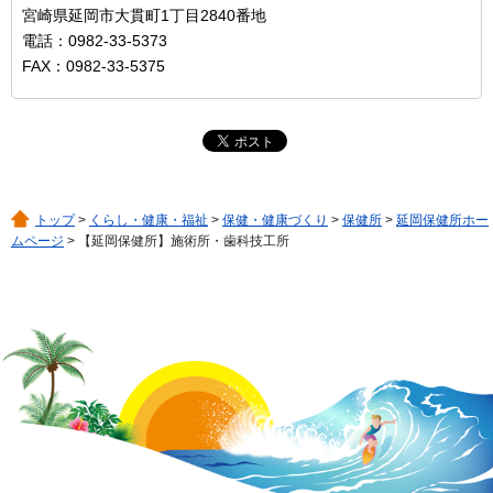
宮崎県延岡市大貫町1丁目2840番地
電話：0982-33-5373
FAX：0982-33-5375
トップ
>
くらし・健康・福祉
>
保健・健康づくり
>
保健所
>
延岡保健所ホー
ムページ
> 【延岡保健所】施術所・歯科技工所