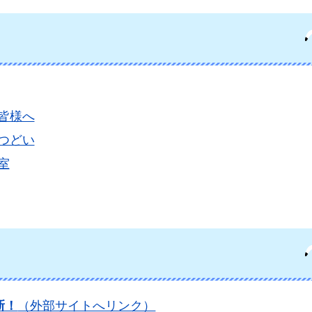
皆様へ
つどい
室
新！
（外部サイトへリンク）