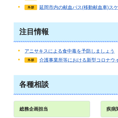
延岡市内の献血バス(移動献血車)ス
注目情報
アニサキスによる食中毒を予防しましょう
介護事業所等における新型コロナウ
各種相談
総務企画担当
疾病