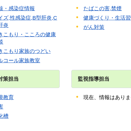
核・感染症情報
たばこの害,禁煙
イズ,性感染症,B型肝炎,C
健康づくり・生活習
肝炎
がん対策
きこもり・こころの健康
談
きこもり家族のつどい
ルコール家族教室
対策担当
監視指導担当
境教育
現在、情報はありま
害
化槽