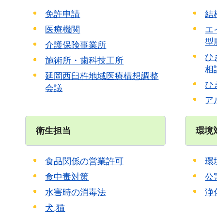
免許申請
結
医療機関
エ
型
介護保険事業所
ひ
施術所・歯科技工所
相
延岡西臼杵地域医療構想調整
ひ
会議
ア
衛生担当
環境
食品関係の営業許可
環
食中毒対策
公
水害時の消毒法
浄
犬,猫