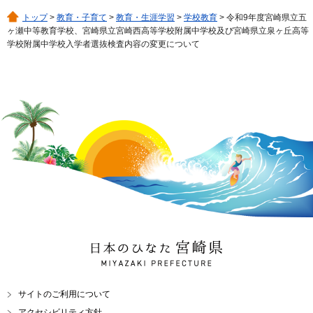
トップ
>
教育・子育て
>
教育・生涯学習
>
学校教育
> 令和9年度宮崎県立五
ヶ瀬中等教育学校、宮崎県立宮崎西高等学校附属中学校及び宮崎県立泉ヶ丘高等
学校附属中学校入学者選抜検査内容の変更について
日本のひなた 宮崎県
MIYAZAKI PREFECTURE
サイトのご利用について
アクセシビリティ方針