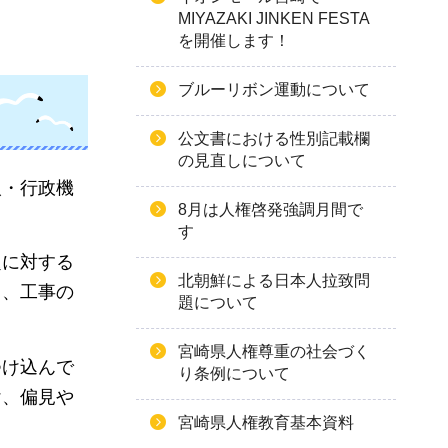
MIYAZAKI JINKEN FESTA
を開催します！
ブルーリボン運動について
公文書における性別記載欄
の見直しについて
人・行政機
8月は人権啓発強調月間で
す
題に対する
北朝鮮による日本人拉致問
り、工事の
題について
宮崎県人権尊重の社会づく
つけ込んで
り条例について
け、偏見や
宮崎県人権教育基本資料