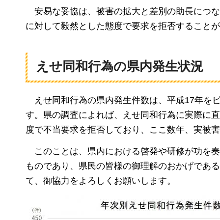
安易な妥協は
、被害の拡大と差別の助長につ
に対して毅然とした態度で要求を拒否することが
えせ同和行為の県内発生状況
えせ同和行為の
県内発生件数は、平成17年を
す。県の調査によれば、えせ同和行為に実際に直
度で不当要求を拒否しており、ここ数年、実被害
このことは、
県内における啓発や研修が功を
ものであり、県民の皆様の御理解のおかげである
て、御協力をよろしくお願いします。