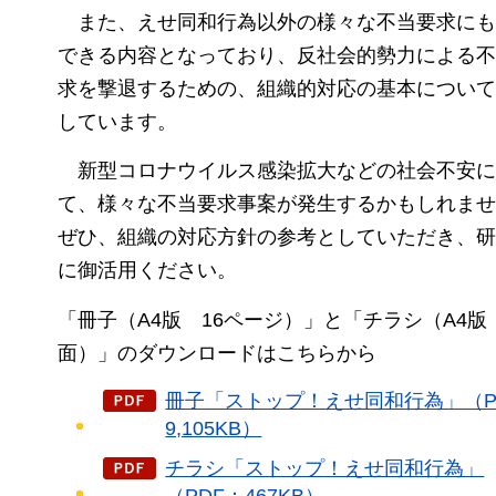
また、
えせ同和行為以外の様々な不当要求にも
できる内容となっており、反社会的勢力による不
求を撃退するための、組織的対応の基本について
しています。
新型コロナウイルス
感染拡大などの社会不安に
て、様々な不当要求事案が発生するかもしれませ
ぜひ、組織の対応方針の参考としていただき、研
に御活用ください。
「冊子（A4版
16ページ
）」と「チラシ（A4版
面
）」のダウンロードはこちらから
冊子「ストップ！えせ同和行為」（P
9,105KB）
チラシ「ストップ！えせ同和行為」