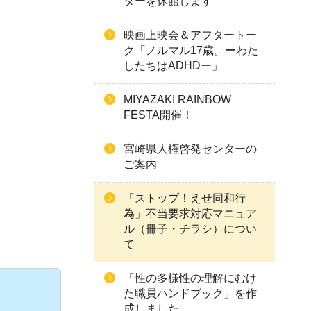
ターを休館します
映画上映会＆アフタートー
ク「ノルマル17歳。ーわた
したちはADHDー」
MIYAZAKI RAINBOW
FESTA開催！
宮崎県人権啓発センターの
ご案内
「ストップ！えせ同和行
為」不当要求対応マニュア
ル（冊子・チラシ）につい
て
「性の多様性の理解にむけ
た職員ハンドブック」を作
成しました