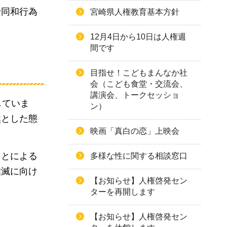
せ同和行為
宮崎県人権教育基本方針
12月4日から10日は人権週
間です
目指せ！こどもまんなか社
会（こども食堂・交流会、
講演会、トークセッショ
していま
ン）
然とした態
映画「真白の恋」上映会
ことによる
多様な性に関する相談窓口
撲滅に向け
【お知らせ】人権啓発セン
ターを再開します
【お知らせ】人権啓発セン