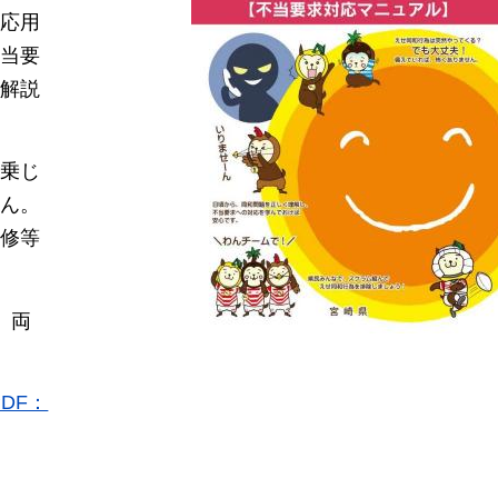
応用
当要
解説
乗じ
ん。
修等
両
DF：