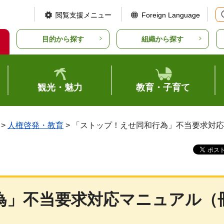
閲覧支援メニュー
Foreign Language
目的から探す
組織から探す
観光・魅力
教育・子育て
>
人権啓発・教育
> 「ストップ！えせ同和行為」不当要求対
為」不当要求対応マニュアル（