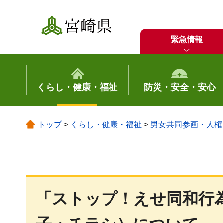
宮崎県
緊急情報
くらし・健康・福祉
防災・安全・安心
トップ
>
くらし・健康・福祉
>
男女共同参画・人権
「ストップ！えせ同和行