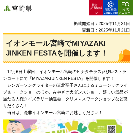
緊急・
宮崎県
災害情報
閲覧補助
検索
Language
メニュー
掲載開始日：2025年11月21日
更新日：2025年11月21日
イオンモール宮崎でMIYAZAKI
JINKEN FESTAを開催します！
1
2月6日土曜日、イオンモール宮崎のヒナタテラス及びレストラ
ンコートにて「MIYAZAKI JINKEN FESTA」を開催します！
シ
ンガーソングライターの真北聖子さんによるミュージックライ
ブ＆トークショーのほか、みやざき犬ダンスショー、嬉しい景品が
当たる人権クイズラリー抽選会、クリスマスワークショップなど盛
りだくさん！
当
日は、是非イオンモール宮崎にお越しください！