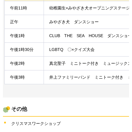
午前11時
幼稚園生×みやざき犬オープニングステージ
正午
みやざき犬
ダ
ンスショー
午後1時
CLUB
T
HE
S
EA
H
OUSE
ダ
ンスショー
午後1時30分
LGBTQ
〇
×クイズ大会
午後2時
真北聖子
ミ
ニトーク付き
ミ
ュージックス
午後3時
井上ファミリーバンド
ミ
ニトーク付き
ミ
その他
クリスマスワークショップ