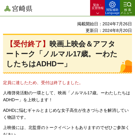
緊急・
宮崎県
災害情報
閲覧補助
検索
Language
メニュー
掲載開始日：2024年7月26日
更新日：2024年8月20日
【受付終了】
映画上映会＆アフタ
ートーク「ノルマル17歳。ーわた
したちはADHDー」
定員に達したため、受付は終了しました。
人権啓発活動の一環として、映画「ノルマル17歳。ーわたしたちは
ADHDー」を上映します！
ADHDに悩むギャルとまじめな女子高生が生きづらさを解消してい
く物語です。
上映後には、北監督のトークイベントもありますのでぜひご参加く
ださい。