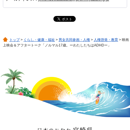
トップ
>
くらし・健康・福祉
>
男女共同参画・人権
>
人権啓発・教育
> 映画
上映会＆アフタートーク「ノルマル17歳。ーわたしたちはADHDー」