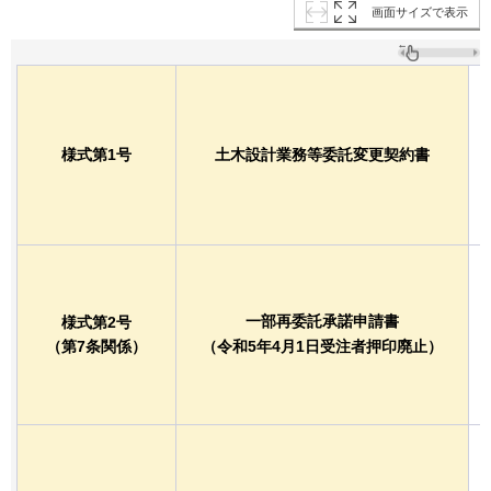
画面サイズで表示
様式第1号
土木設計業務等委託変更契約書
一部再委託承諾申請書
様式第2号
（第7条関係）
（令和5年4月1日受注者押印廃止）