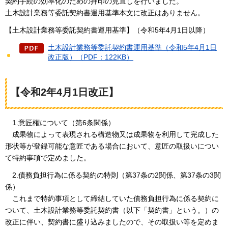
契約手続の効率化のための押印の見直しを行いました。
土木設計業務等委託契約書運用基準本文に改正はありません。
【土木設計業務等委託契約書運用基準】（令和5年4月1日以降）
土木設計業務等委託契約書運用基準（令和5年4月1日
改正版）（PDF：122KB）
【令和2年4月1日改正】
1.意匠権
について（第6条関係）
成果物によって表
現される構造物又は成果物を利用して完成した
形状等が登録可能な意匠である場合において、意匠の取扱いについ
て特約事項で定めました。
2.債務負担行
為に係る契約の特則（第37条の2関係、第37条の3関
係）
これまで特約事項
として締結していた債務負担行為に係る契約に
ついて、土木設計業務等委託契約書（以下「契約書」という。）の
改正に伴い、契約書に盛り込みましたので、その取扱い等を定めま