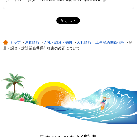
トップ
>
県政情報
>
入札・調達・売却
>
入札情報
>
工事契約関係情報
> 測
量・調査・設計業務共通仕様書の改正について