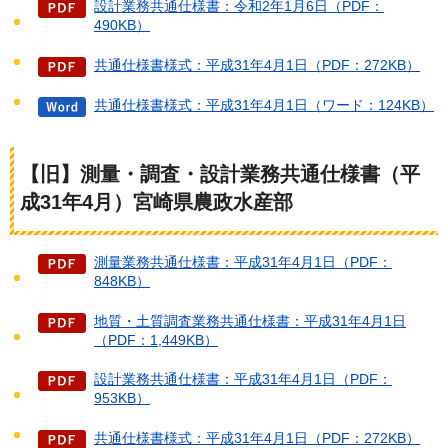
設計業務共通仕様書：令和2年1月6日（PDF：
490KB）
共通仕様書様式：平成31年4月1日（PDF：272KB）
共通仕様書様式：平成31年4月1日（ワード：124KB）
【旧】測量・調査・設計業務共通仕様書（平
成31年4月）宮崎県農政水産部
測量業務共通仕様書：平成31年4月1日（PDF：
848KB）
地質・土質調査業務共通仕様書：平成31年4月1日
（PDF：1,449KB）
設計業務共通仕様書：平成31年4月1日（PDF：
953KB）
共通仕様書様式：平成31年4月1日（PDF：272KB）