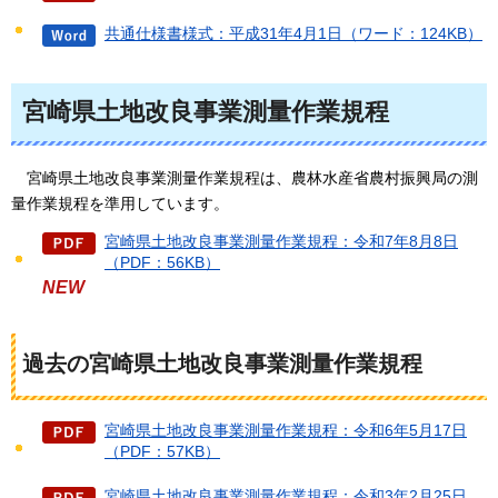
共通仕様書様式：平成31年4月1日（ワード：124KB）
宮崎県土地改良事業測量作業規程
宮崎県
土地改良事業測量作業規程は、農林水産省農村振興局の測
量作業規程を準用しています。
宮崎県土地改良事業測量作業規程：令和7年8月8日
（PDF：56KB）
NEW
過去の宮崎県土地改良事業測量作業規程
宮崎県土地改良事業測量作業規程：令和6年5月17日
（PDF：57KB）
宮崎県土地改良事業測量作業規程：令和3年2月25日