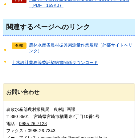
（PDF：169KB）
関連するページへのリンク
農林水産省農村振興局測量作業規程（外部サイトへリ
ンク）
土木設計業務等委託契約書関係ダウンロード
お問い合わせ
農政水産部農村振興局 農村計画課
〒880-8501 宮崎県宮崎市橘通東2丁目10番1号
電話：
0985-26-7128
ファクス：0985-26-7343
メールアドレス：
nosonkeikaku@pref.miyazaki.lg.jp