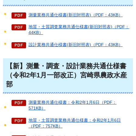
測量業務共通仕様書(新旧対照表)（PDF：43KB）
地質・土質調査業務共通仕様書(新旧対照表)（PDF：
44KB）
設計業務共通仕様書(新旧対照表)（PDF：43KB）
【新】測量・調査・設計業務共通仕様書
（令和2年1月一部改正）宮崎県農政水産
部
測量業務共通仕様書：令和2年1月6日（PDF：
571KB）
地質・土質調査業務共通仕様書：令和2年1月6日
（PDF：757KB）