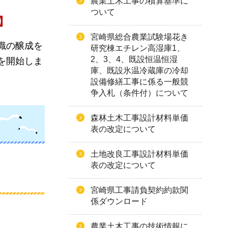
農業土木工事の積算基準に
ついて
】
宮崎県総合農業試験場花き
識の醸成を
研究棟エチレン高湿庫1、
2、3、4、既設恒温恒湿
を開始しま
庫、既設氷温冷蔵庫の冷却
設備修繕工事に係る一般競
争入札（条件付）について
森林土木工事設計材料単価
表の改定について
土地改良工事設計材料単価
表の改定について
宮崎県工事請負契約約款関
係ダウンロード
農業土木工事の技術情報に