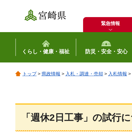
宮崎県
緊急情報
くらし・健康・福祉
防災・安全・安心
トップ
>
県政情報
>
入札・調達・売却
>
入札情報
>
「週休2日工事」の試行