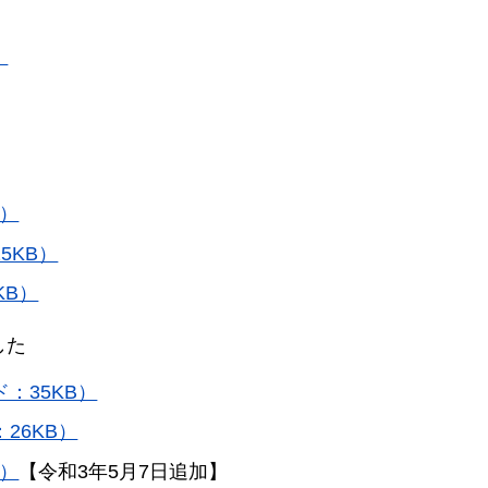
）
B）
5KB）
KB）
した
：35KB）
26KB）
B）
【令和3年5月7日追加】