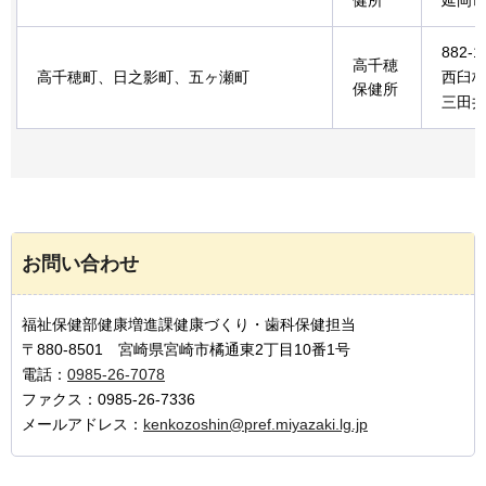
健所
延岡市
882-1
高千穂
高千穂町、日之影町、五ヶ瀬町
西臼
保健所
三田井1
お問い合わせ
福祉保健部健康増進課健康づくり・歯科保健担当
〒880-8501 宮崎県宮崎市橘通東2丁目10番1号
電話：
0985-26-7078
ファクス：0985-26-7336
メールアドレス：
kenkozoshin@pref.miyazaki.lg.jp