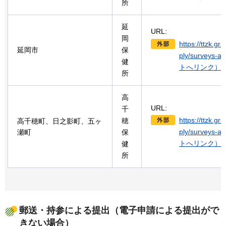
所
延
URL:
岡
https://ttzk.gr
延岡市
保
ply/surveys-
健
トへリンク）
所
高
URL:
千
https://ttzk.gr
穂
高千穂町、日之影町、五ヶ
ply/surveys-
瀬町
保
トへリンク）
健
所
郵送・持参による提出（電子申請による提出がで
きない場合）