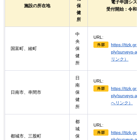
電子申請システ
施設の所在地
保
受付開始：令和8
健
所
中
URL:
央
https://ttzk.gr
国富町、綾町
保
ply/surveys
健
リンク）
所
日
URL:
南
https://ttzk.gr
日南市、串間市
保
ply/surveys-
健
へリンク）
所
都
URL:
城
https://ttzk.gr
都城市、三股町
保
ply/surveys-