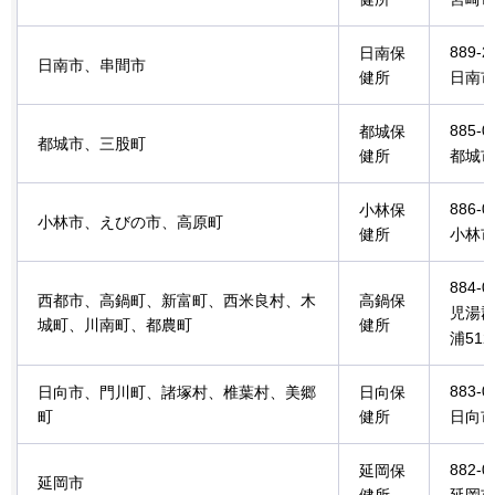
889-2
日南保
日南市、串間市
健所
日南市
885-0
都城保
都城市、三股町
健所
都城市
886-0
小林保
小林市、えびの市、高原町
健所
小林市堤
884-0
西都市、高鍋町、新富町、西米良村、木
高鍋保
児湯
城町、川南町、都農町
健所
浦512
883-0
日向市、門川町、諸塚村、椎葉村、美郷
日向保
町
健所
日向市
882-0
延岡保
延岡市