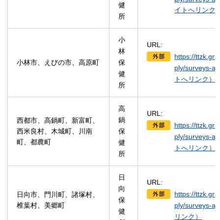
健
イトへリンク
所
小
URL:
林
https://ttzk.gr
小林市、えびの市、高原町
保
ply/surveys-
健
トへリンク）
所
高
URL:
鍋
西都市、高鍋町、新富町、
https://ttzk.gr
西米良村、木城町、川南
保
ply/surveys-
町、都農町
健
トへリンク）
所
日
URL:
向
https://ttzk.gr
日向市、門川町、諸塚村、
保
椎葉村、美郷町
ply/surveys
健
リンク）