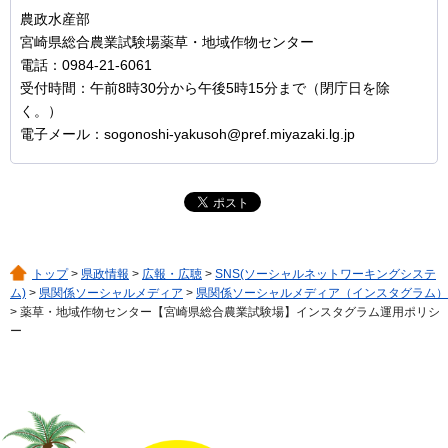
農政水産部
宮崎県総合農業試験場薬草・地域作物センター
電話：0984-21-6061
受付時間：午前8時30分から午後5時15分まで（閉庁日を除
く。）
電子メール：sogonoshi-yakusoh@pref.miyazaki.lg.jp
トップ
>
県政情報
>
広報・広聴
>
SNS(ソーシャルネットワーキングシステ
ム)
>
県関係ソーシャルメディア
>
県関係ソーシャルメディア（インスタグラム）
> 薬草・地域作物センター【宮崎県総合農業試験場】インスタグラム運用ポリシ
ー