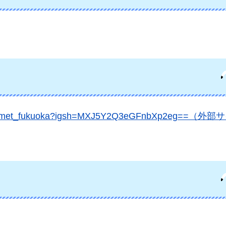
ki_gourmet_fukuoka?igsh=MXJ5Y2Q3eGFnbXp2eg==