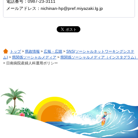
電話番号：0987-23-3111
メールアドレス：nichinan-hp@pref.miyazaki.lg.jp
トップ
>
県政情報
>
広報・広聴
>
SNS(ソーシャルネットワーキングシステ
ム)
>
県関係ソーシャルメディア
>
県関係ソーシャルメディア（インスタグラム）
> 日南病院産婦人科運用ポリシー