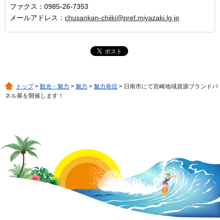
ファクス：0985-26-7353
メールアドレス：
chusankan-chiiki@pref.miyazaki.lg.jp
トップ
>
観光・魅力
>
魅力
>
魅力発信
> 日南市にて宮崎地域資源ブランドパ
ネル展を開催します！