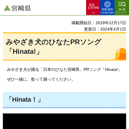
緊急・
宮崎県
災害情報
閲覧補助
検索
Language
メニュー
掲載開始日：2018年12月17日
更新日：2024年4月1日
みやざき犬のひなたPRソング
「Hinata!」
みやざき
犬が踊る「日本のひなた宮崎県」PRソング「Hinata!」
ぜひ
一緒に、歌って踊ってください。
「Hinata！」