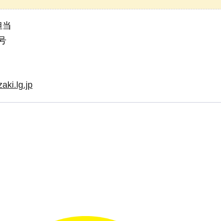
担当
号
aki.lg.jp