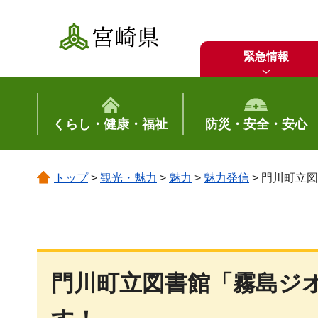
宮崎県
緊急情報
くらし・健康・福祉
防災・安全・安心
トップ
>
観光・魅力
>
魅力
>
魅力発信
> 門川町立
門川町立図書館「霧島ジ