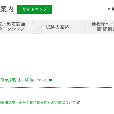
サイトマップ
メ
ニ
ュ
ー
を
飛
ば
し
て
コ
ン
テ
ン
ツ
へ
移
）選考採用試験の実施について
動
員採用試験（高等学校卒業程度）の実施について