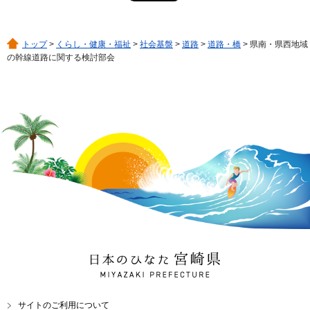
トップ
>
くらし・健康・福祉
>
社会基盤
>
道路
>
道路・橋
> 県南・県西地域
の幹線道路に関する検討部会
日本のひなた 宮崎県
MIYAZAKI PREFECTURE
サイトのご利用について