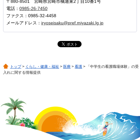
〒880-8501 宮崎県宮崎市橘通東2丁目10番1号
電話：
0985-26-7450
ファクス：0985-32-4458
メールアドレス：
iryoseisaku@pref.miyazaki.lg.jp
トップ
>
くらし・健康・福祉
>
医療
>
看護
> 「中学生の看護職場体験」の受
入れに関する情報提供