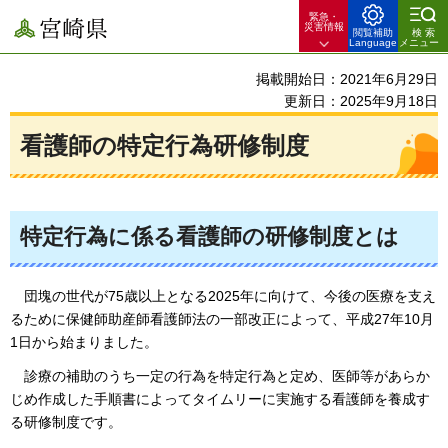
緊急・
宮崎県
災害情報
閲覧補助
検索
Language
メニュー
掲載開始日：2021年6月29日
更新日：2025年9月18日
看護師の特定行為研修制度
特定行為に係る看護師の研修制度とは
団塊の
世代が75歳以上となる2025年に向けて、今後の医療を支え
るために保健師助産師看護師法の一部改正によって、平成27年10月
1日から始まりました。
診療
の補助のうち一定の行為を特定行為と定め、医師等があらか
じめ作成した手順書によってタイムリーに実施する看護師を養成す
る研修制度です。