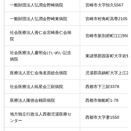
一般財団法人弘潤会野崎病院
宮崎市大字恒久5567
一般財団法人弘潤会野崎東病院
宮崎市村角町高尊2105
社会医療法人善仁会宮崎善仁会病
宮崎市新別府町江口950-
院
社会医療法人慶明会けいめい記念
東諸県郡国富町大字岩知野
病院
医療法人宏仁会海老原総合病院
児湯郡高鍋町大字上江20
社会医療法人暁星会三財病院
西都市下三財3378
医療法人隆徳会鶴田病院
西都市御船町1-78
地方独立行政法人西都児湯医療セ
西都市大字妻1550
ンター