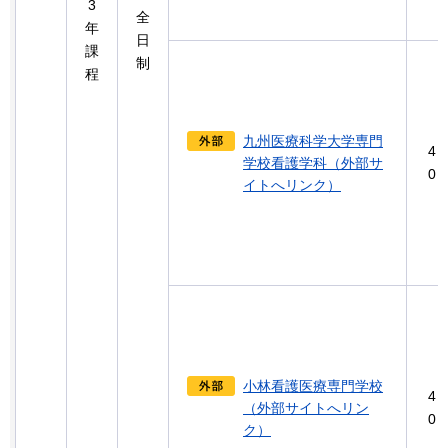
3
全
年
日
課
制
程
九州医療科学大学専門
4
学校看護学科（外部サ
0
イトへリンク）
小林看護医療専門学校
4
（外部サイトへリン
0
ク）