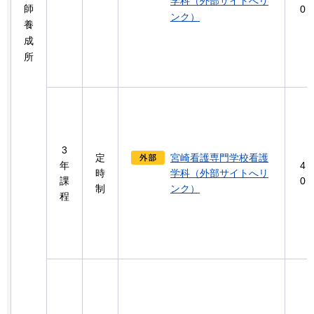
学科（外部サイトへリ
師
0
ンク）
養
成
所
3
定
宮崎看護専門学校看護
年
4
時
学科（外部サイトへリ
課
0
制
ンク）
程