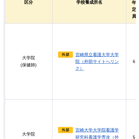
区分
学校養成所名
年
定
員
宮崎県立看護大学大学
大学院
院（外部サイトへリン
6
(保健師)
ク）
宮崎大学大学院看護学
大学院
研究科看護学専攻（外
5