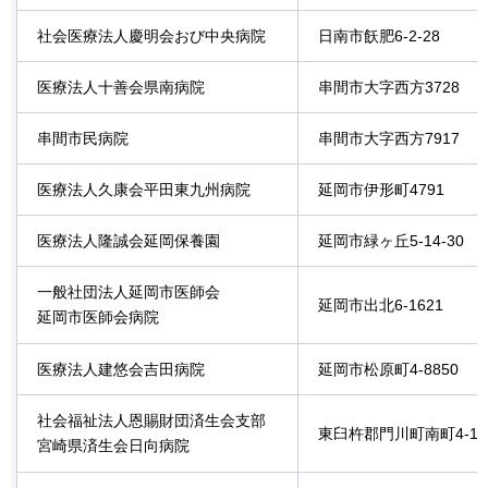
社会医療法人慶明会おび中央病院
日南市飫肥6-2-28
医療法人十善会県南病院
串間市大字西方3728
串間市民病院
串間市大字西方7917
医療法人久康会平田東九州病院
延岡市伊形町4791
医療法人隆誠会延岡保養園
延岡市緑ヶ丘5-14-30
一般社団法人延岡市医師会
延岡市出北6-1621
延岡市医師会病院
医療法人建悠会吉田病院
延岡市松原町4-8850
社会福祉法人恩賜財団済生会支部
東臼杵郡門川町南町4-12
宮崎県済生会日向病院