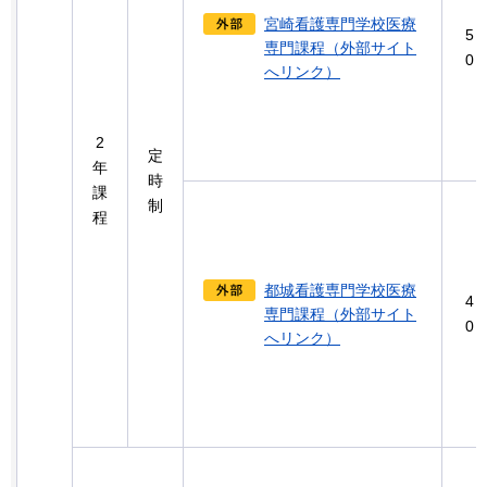
宮崎看護専門学校医療
5
専門課程（外部サイト
0
へリンク）
2
定
年
時
課
制
程
都城看護専門学校医療
4
専門課程（外部サイト
0
へリンク）