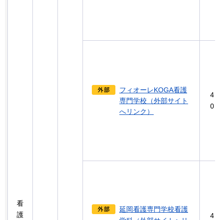
フィオーレKOGA看護
4
専門学校（外部サイト
0
へリンク）
看
延岡看護専門学校看護
護
4