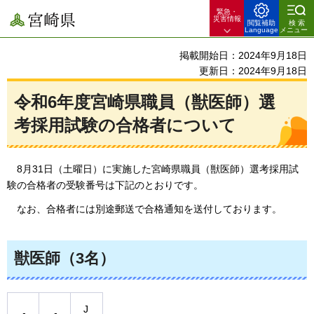
緊急・
宮崎県
災害情報
閲覧補助
検索
Language
メニュー
掲載開始日：2024年9月18日
更新日：2024年9月18日
令和6年度宮崎県職員（獣医師）選
考採用試験の合格者について
8
月31日（土曜日）に実施した宮崎県職員（獣医師）選考採用試
験の合格者の受験番号は下記のとおりです。
なお
、合格者には別途郵送で合格通知を送付しております。
獣医師（3名）
J