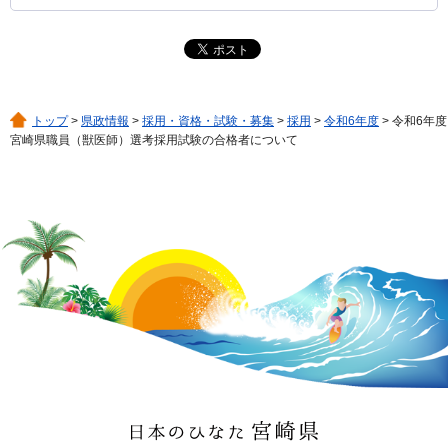
トップ
>
県政情報
>
採用・資格・試験・募集
>
採用
>
令和6年度
> 令和6年度
宮崎県職員（獣医師）選考採用試験の合格者について
日本のひなた 宮崎県